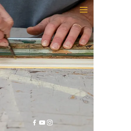
Fiammeri
Passe-partout e cornici
La famiglia Fiammeri dal 1880 lavora la carta in
Roma